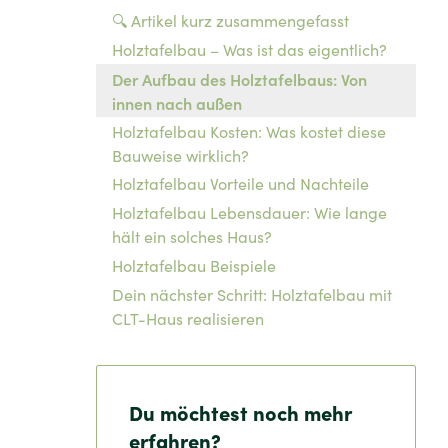
🔍 Artikel kurz zusammengefasst
Holztafelbau – Was ist das eigentlich?
Der Aufbau des Holztafelbaus: Von
innen nach außen
Holztafelbau Wandaufbau und
Holztafelbau Kosten: Was kostet diese
Holztafelbau Dämmung
Holztafelbau Boden und Holztafelbau
Schichtenaufbau
Dach
Bauweise wirklich?
Holztafelbau Vorteile und Nachteile
Holztafelbau Lebensdauer: Wie lange
Die Stärken des Holztafelbaus
Die Herausforderungen
hält ein solches Haus?
Holztafelbau Beispiele
Dein nächster Schritt: Holztafelbau mit
CLT-Haus realisieren
Du möchtest noch mehr
erfahren?