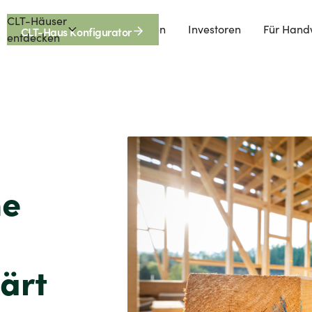
CLT-Häuser
Förderungen
Investoren
Für Hand
CLT-Haus Konfigurator
entdecken
ne
lärt