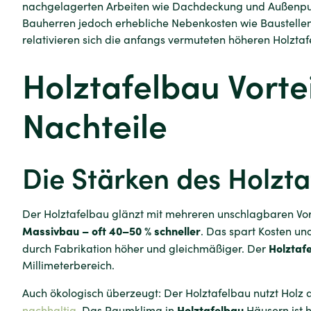
nachgelagerten Arbeiten wie Dachdeckung und Außenputz
Bauherren jedoch erhebliche Nebenkosten wie Baustellen
relativieren sich die anfangs vermuteten höheren Holztaf
Holztafelbau Vorte
Nachteile
Die Stärken des Holzt
Der Holztafelbau glänzt mit mehreren unschlagbaren Vor
Massivbau – oft 40–50 % schneller
. Das spart Kosten und
Holztaf
durch Fabrikation höher und gleichmäßiger. Der
Millimeterbereich.
Auch ökologisch überzeugt: Der Holztafelbau nutzt Holz 
Holztafelbau
nachhaltig
. Das Raumklima in
Häusern ist h