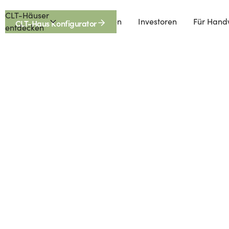
CLT-Häuser
Förderungen
Investoren
Für Hand
CLT-Haus Konfigurator
entdecken
 anders - Lebe be
tige CLT-Holzhäuser und setze ein Statement für die 
ichen Auswahl sorgfältig entworfener CLT-Holzhäuser d
nheim aus. Welches CLT-Holzhaus soll dein Zuhause we