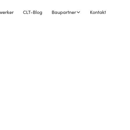
werker
CLT-Blog
Baupartner
Kontakt
sser!
Umwelt. Wähle aus
ein zukünftiges
rden?