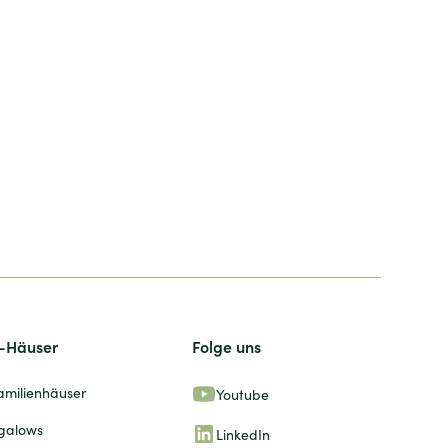
-Häuser
Folge uns
amilienhäuser
Youtube
galows
LinkedIn