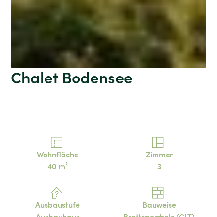
Chalet Bodensee
Wohnfläche
Zimmer
40
m²
3
Ausbaustufe
Bauweise
Ausbauhaus
Brettsperrholz (CLT)