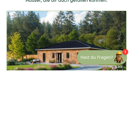
Bungalow B160
4
1
160
m²