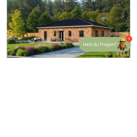
Bungalow B160
4
1
160
m²