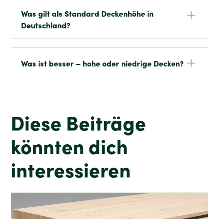
meist zwischen 2,40 m und 2,60 m.
Was gilt als Standard Deckenhöhe in
Deutschland?
Die Standard Deckenhöhe wird durch
Landesbauordnungen geregelt und liegt in
Was ist besser – hohe oder niedrige Decken?
Aufenthaltsräumen meist bei mindestens 2,40 m
Hohe Decken wirken großzügig, sind aber
weniger energieeffizient. Niedrige Decken
sparen Energie, können aber das Raumgefühl
Diese Beiträge
einschränken.
könnten dich
interessieren