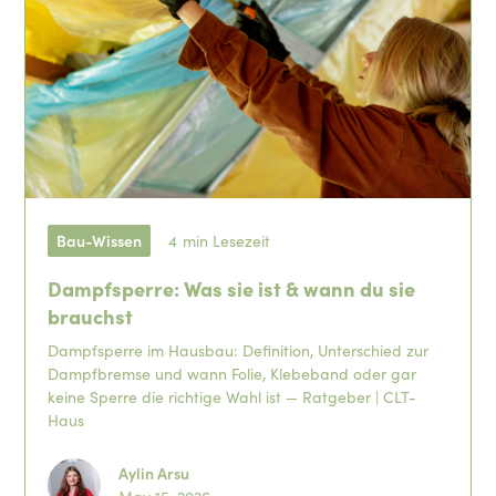
Bau-Wissen
4
min Lesezeit
Dampfsperre: Was sie ist & wann du sie
brauchst
Dampfsperre im Hausbau: Definition, Unterschied zur
Dampfbremse und wann Folie, Klebeband oder gar
keine Sperre die richtige Wahl ist — Ratgeber | CLT-
Haus
Aylin Arsu