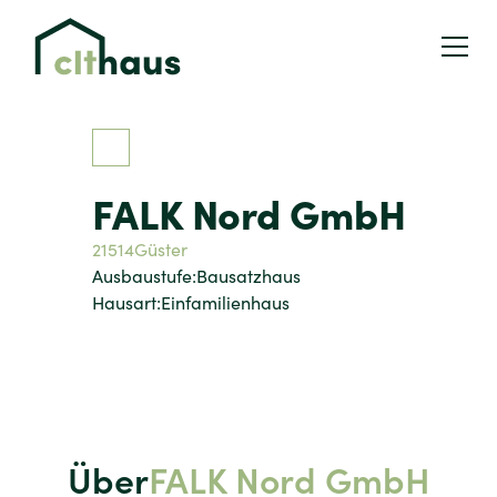
FALK Nord GmbH
21514
Güster
Ausbaustufe:
Bausatzhaus
Hausart:
Einfamilienhaus
Über
FALK Nord GmbH